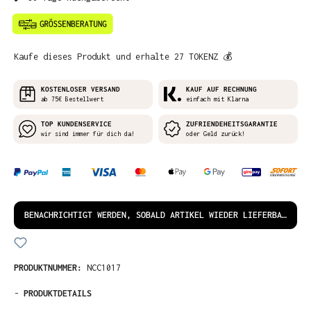
Kaufe dieses Produkt und erhalte 27 TOKENZ 💰
KOSTENLOSER VERSAND
KAUF AUF RECHNUNG
ab 75€ Bestellwert
einfach mit Klarna
TOP KUNDENSERVICE
ZUFRIENDEHEITSGARANTIE
wir sind immer für dich da!
oder Geld zurück!
BENACHRICHTIGT WERDEN, SOBALD ARTIKEL WIEDER LIEFERBAR IST!
PRODUKTNUMMER:
NCC1017
-
PRODUKTDETAILS