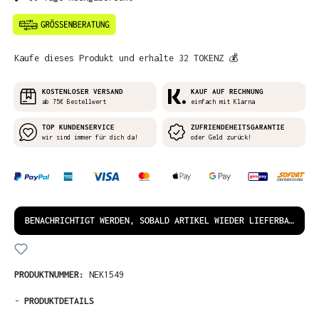
Kaufe dieses Produkt und erhalte 32 TOKENZ 💰
KOSTENLOSER VERSAND
KAUF AUF RECHNUNG
ab 75€ Bestellwert
einfach mit Klarna
TOP KUNDENSERVICE
ZUFRIENDEHEITSGARANTIE
wir sind immer für dich da!
oder Geld zurück!
BENACHRICHTIGT WERDEN, SOBALD ARTIKEL WIEDER LIEFERBAR IST!
PRODUKTNUMMER:
NEK1549
-
PRODUKTDETAILS