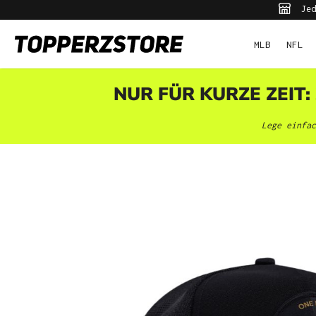
Jed
pringen
Zur Hauptnavigation springen
MLB
NFL
NUR FÜR KURZE ZEIT:
Lege einfac
Bildergalerie überspringen