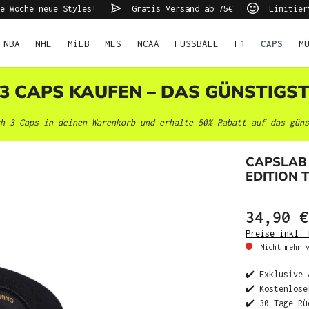
e Woche neue Styles!
Gratis Versand ab 75€
Limitier
NBA
NHL
MiLB
MLS
NCAA
FUSSBALL
F1
CAPS
M
 3 CAPS KAUFEN – DAS GÜNSTIGS
h 3 Caps in deinen Warenkorb und erhalte 50% Rabatt auf das güns
CAPSLAB 
EDITION
34,90 €
Preise inkl. 
Nicht mehr v
✔️ Exklusive 
✔️ Kostenlose
✔️ 30 Tage Rü