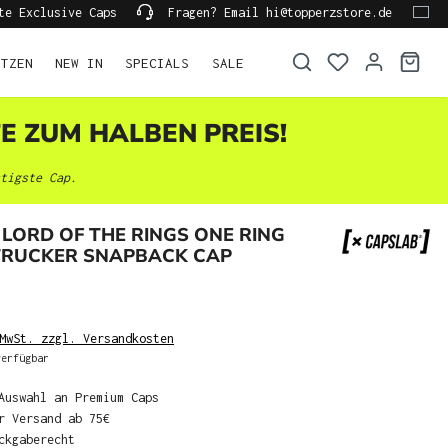
te Exclusive Caps
Fragen? Email hi@topperzstore.de
ÜTZEN
NEW IN
SPECIALS
SALE
TE ZUM HALBEN PREIS!
tigste Cap.
LORD OF THE RINGS ONE RING
 TRUCKER SNAPBACK CAP
MwSt. zzgl. Versandkosten
erfügbar
Auswahl an Premium Caps
r Versand ab 75€
ckgaberecht