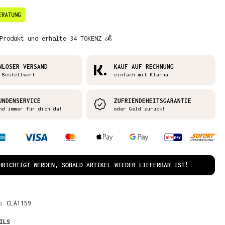
Produkt und erhalte 34 TOKENZ 💰
NLOSER VERSAND
KAUF AUF RECHNUNG
 Bestellwert
einfach mit Klarna
UNDENSERVICE
ZUFRIENDEHEITSGARANTIE
nd immer für dich da!
oder Geld zurück!
HRICHTIGT WERDEN, SOBALD ARTIKEL WIEDER LIEFERBAR IST!
R:
CLA1159
ILS