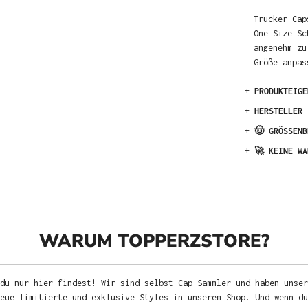
Trucker Cap
One Size Sc
angenehm zu
Größe anpas
+
PRODUKTEIGE
+
HERSTELLER
+
🤠 GRÖSSENB
+
🚀 KEINE WA
WARUM TOPPERZSTORE?
du nur hier findest! Wir sind selbst Cap Sammler und haben unser
neue limitierte und exklusive Styles in unserem Shop. Und wenn d