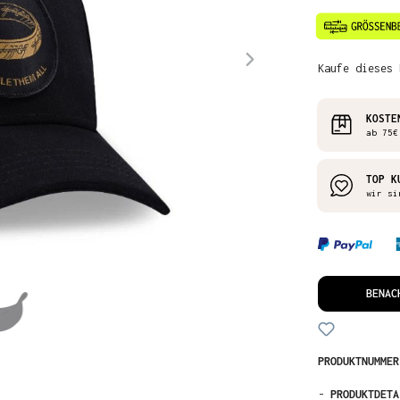
Kaufe dieses 
KOSTE
ab 75€
TOP K
wir si
BENAC
PRODUKTNUMME
-
PRODUKTDETA