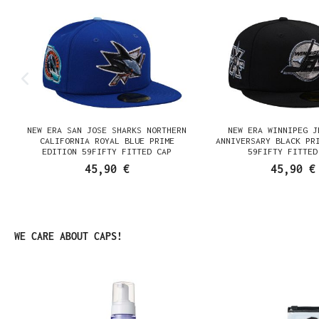
NEW ERA SAN JOSE SHARKS NORTHERN
NEW ERA WINNIPEG J
N
CALIFORNIA ROYAL BLUE PRIME
ANNIVERSARY BLACK PR
EDITION 59FIFTY FITTED CAP
59FIFTY FITTED
45,90 €
45,90 €
Produktgalerie überspringen
WE CARE ABOUT CAPS!