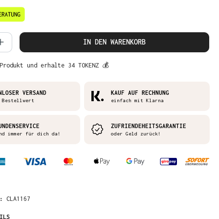
 Anzahl: Gib den gewünschten Wert ein 
IN DEN WARENKORB
Produkt und erhalte 34 TOKENZ 💰
NLOSER VERSAND
KAUF AUF RECHNUNG
 Bestellwert
einfach mit Klarna
UNDENSERVICE
ZUFRIENDEHEITSGARANTIE
nd immer für dich da!
oder Geld zurück!
R:
CLA1167
ILS