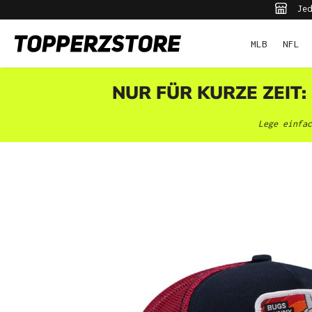
Jed
pringen
Zur Hauptnavigation springen
MLB
NFL
NUR FÜR KURZE ZEIT:
Lege einfac
Bildergalerie überspringen