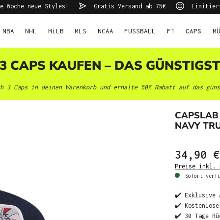
e Woche neue Styles!
Gratis Versand ab 75€
Limitier
NBA
NHL
MiLB
MLS
NCAA
FUSSBALL
F1
CAPS
M
 3 CAPS KAUFEN – DAS GÜNSTIGS
h 3 Caps in deinen Warenkorb und erhalte 50% Rabatt auf das güns
CAPSLAB
NAVY TR
34,90 €
Preise inkl. 
Sofort verfü
✔️ Exklusive 
✔️ Kostenlose
✔️ 30 Tage Rü