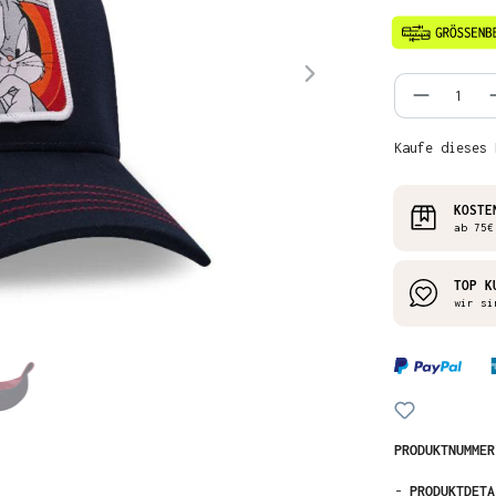
Produkt
Kaufe dieses 
KOSTE
ab 75€
TOP K
wir si
PRODUKTNUMME
-
PRODUKTDETA