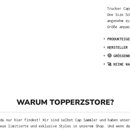
Trucker Cap
One Size Sc
angenehm zu
Größe anpas
+
PRODUKTEIGE
+
HERSTELLER
+
🤠 GRÖSSENB
+
🚀 KEINE WA
WARUM TOPPERZSTORE?
du nur hier findest! Wir sind selbst Cap Sammler und haben unser
neue limitierte und exklusive Styles in unserem Shop. Und wenn d