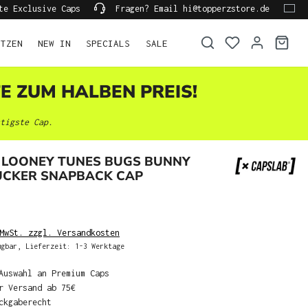
te Exclusive Caps
Fragen? Email hi@topperzstore.de
ÜTZEN
NEW IN
SPECIALS
SALE
TE ZUM HALBEN PREIS!
tigste Cap.
 LOONEY TUNES BUGS BUNNY
UCKER SNAPBACK CAP
MwSt. zzgl. Versandkosten
gbar, Lieferzeit: 1-3 Werktage
Auswahl an Premium Caps
r Versand ab 75€
ckgaberecht