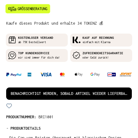
Kaufe dieses Produkt und erhalte 34 TOKENZ 💰
KOSTENLOSER VERSAND
KAUF AUF RECHNUNG
ab 75€ Bestellwert
einfach mit Klarna
TOP KUNDENSERVICE
ZUFRIENDEHEITSGARANTIE
wir sind immer für dich da!
oder Geld zurück!
BENACHRICHTIGT WERDEN, SOBALD ARTIKEL WIEDER LIEFERBAR IST!
PRODUKTNUMMER:
BRI1001
-
PRODUKTDETAILS
Die Cap von Brixton überzeugt mit klassischem Design,