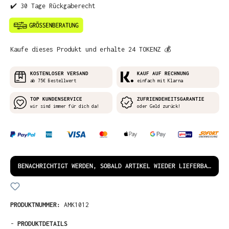
✔️ 30 Tage Rückgaberecht
Kaufe dieses Produkt und erhalte 24 TOKENZ 💰
KOSTENLOSER VERSAND
KAUF AUF RECHNUNG
ab 75€ Bestellwert
einfach mit Klarna
TOP KUNDENSERVICE
ZUFRIENDEHEITSGARANTIE
wir sind immer für dich da!
oder Geld zurück!
BENACHRICHTIGT WERDEN, SOBALD ARTIKEL WIEDER LIEFERBAR IST!
PRODUKTNUMMER:
AMK1012
-
PRODUKTDETAILS