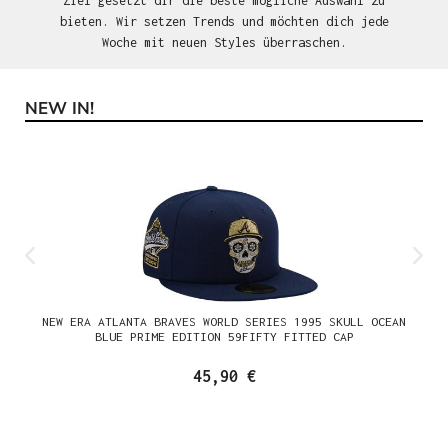
Ziel gesetzt dir die beste mögliche Auswahl zu
bieten. Wir setzen Trends und möchten dich jede
Woche mit neuen Styles überraschen.
NEW IN!
Produktgalerie überspringen
NEW ERA ATLANTA BRAVES WORLD SERIES 1995 SKULL OCEAN
BLUE PRIME EDITION 59FIFTY FITTED CAP
45,90 €