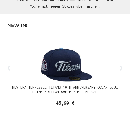
bieten. Wir setzen Trends und möchten dich jede
Woche mit neuen Styles überraschen.
NEW IN!
Produktgalerie überspringen
NEW ERA TENNESSEE TITANS 10TH ANNIVERSARY OCEAN BLUE
PRIME EDITION 59FIFTY FITTED CAP
45,90 €