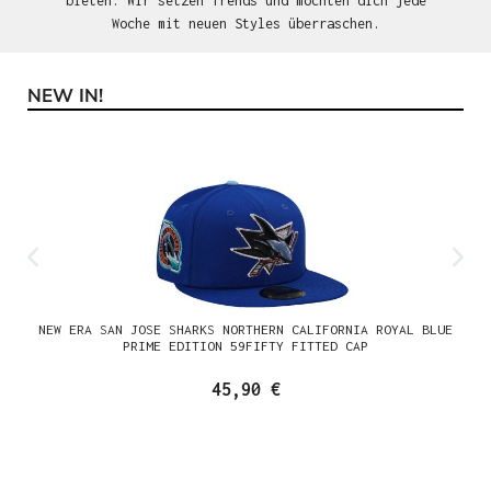
bieten. Wir setzen Trends und möchten dich jede
Woche mit neuen Styles überraschen.
NEW IN!
Produktgalerie überspringen
NEW ERA SAN JOSE SHARKS NORTHERN CALIFORNIA ROYAL BLUE
PRIME EDITION 59FIFTY FITTED CAP
45,90 €