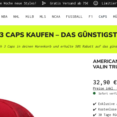
e Woche neue Styles!
Gratis Versand ab 75€
Limitier
NBA
NHL
MiLB
MLS
NCAA
FUSSBALL
F1
CAPS
M
 3 CAPS KAUFEN – DAS GÜNSTIGS
h 3 Caps in deinen Warenkorb und erhalte 50% Rabatt auf das güns
AMERICA
VALIN T
32,90 €
Preise inkl. 
Sofort verfü
✔️ Exklusive 
✔️ Kostenlose
✔️ 30 Tage Rü