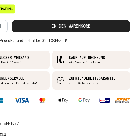
 Anzahl: Gib den gewünschten Wert ein 
IN DEN WARENKORB
Produkt und erhalte 32 TOKENZ 💰
NLOSER VERSAND
KAUF AUF RECHNUNG
 Bestellwert
einfach mit Klarna
UNDENSERVICE
ZUFRIENDEHEITSGARANTIE
nd immer für dich da!
oder Geld zurück!
R:
AMN1677
ILS