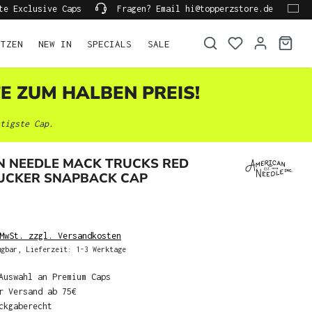
te Exclusive Caps
Fragen? Email hi@topperzstore.de
ÜTZEN
NEW IN
SPECIALS
SALE
TE ZUM HALBEN PREIS!
tigste Cap.
N NEEDLE MACK TRUCKS RED
RUCKER SNAPBACK CAP
MwSt. zzgl. Versandkosten
gbar, Lieferzeit: 1-3 Werktage
Auswahl an Premium Caps
r Versand ab 75€
ckgaberecht