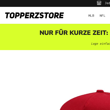
Jed
pringen
Zur Hauptnavigation springen
MLB
NFL
NUR FÜR KURZE ZEIT:
Lege einfac
Bildergalerie überspringen