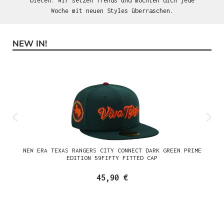
bieten. Wir setzen Trends und möchten dich jede
Woche mit neuen Styles überraschen.
NEW IN!
Produktgalerie überspringen
NEW ERA TEXAS RANGERS CITY CONNECT DARK GREEN PRIME
EDITION 59FIFTY FITTED CAP
45,90 €