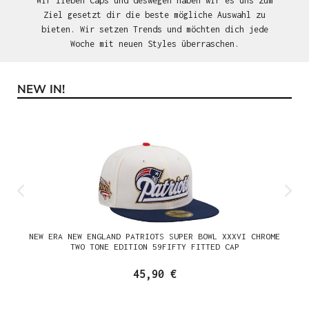
Wir lieben Caps und deswegen haben wir es uns zum
Ziel gesetzt dir die beste mögliche Auswahl zu
bieten. Wir setzen Trends und möchten dich jede
Woche mit neuen Styles überraschen.
NEW IN!
Produktgalerie überspringen
NEW ERA NEW ENGLAND PATRIOTS SUPER BOWL XXXVI CHROME
TWO TONE EDITION 59FIFTY FITTED CAP
45,90 €