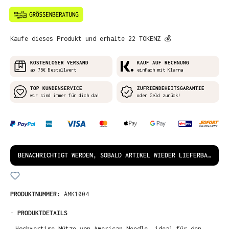
Kaufe dieses Produkt und erhalte 22 TOKENZ 💰
KOSTENLOSER VERSAND
KAUF AUF RECHNUNG
ab 75€ Bestellwert
einfach mit Klarna
TOP KUNDENSERVICE
ZUFRIENDEHEITSGARANTIE
wir sind immer für dich da!
oder Geld zurück!
BENACHRICHTIGT WERDEN, SOBALD ARTIKEL WIEDER LIEFERBAR IST!
PRODUKTNUMMER:
AMK1004
-
PRODUKTDETAILS
Hochwertige Mütze von American Needle, ideal für den