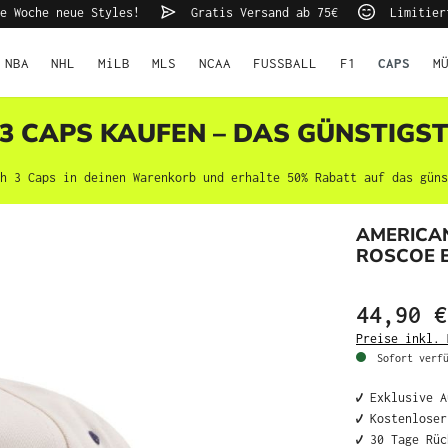
e Woche neue Styles!
Gratis Versand ab 75€
Limitier
NBA
NHL
MiLB
MLS
NCAA
FUSSBALL
F1
CAPS
M
 3 CAPS KAUFEN – DAS GÜNSTIGS
h 3 Caps in deinen Warenkorb und erhalte 50% Rabatt auf das güns
AMERICAN
ROSCOE 
44,90 €
Preise inkl. 
Sofort verfü
✔️ Exklusive 
✔️ Kostenlose
✔️ 30 Tage Rü