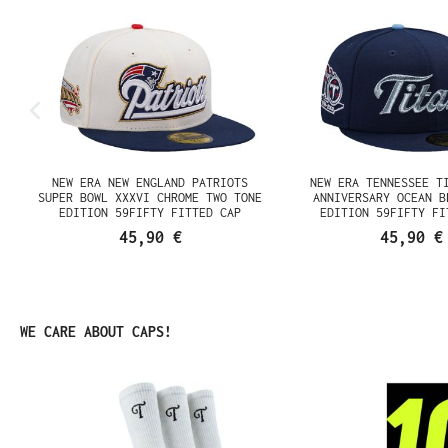
NEW ERA NEW ENGLAND PATRIOTS
NEW ERA TENNESSEE T
N
SUPER BOWL XXXVI CHROME TWO TONE
ANNIVERSARY OCEAN B
EDITION 59FIFTY FITTED CAP
EDITION 59FIFTY FI
45,90 €
45,90 €
Produktgalerie überspringen
WE CARE ABOUT CAPS!