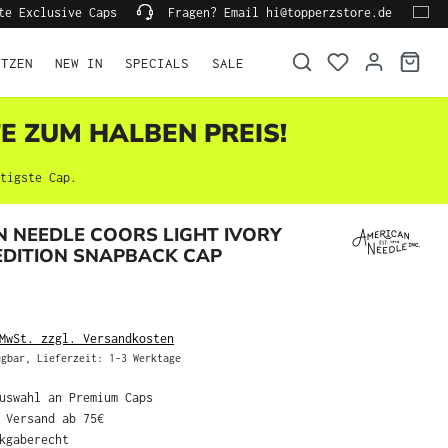
te Exclusive Caps
Fragen? Email hi@topperzstore.de
ÜTZEN
NEW IN
SPECIALS
SALE
TE ZUM HALBEN PREIS!
tigste Cap.
 NEEDLE COORS LIGHT IVORY
EDITION SNAPBACK CAP
MwSt. zzgl. Versandkosten
gbar, Lieferzeit: 1-3 Werktage
Auswahl an Premium Caps
r Versand ab 75€
ckgaberecht