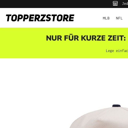
Jed
pringen
Zur Hauptnavigation springen
MLB
NFL
NUR FÜR KURZE ZEIT:
Lege einfac
Bildergalerie überspringen