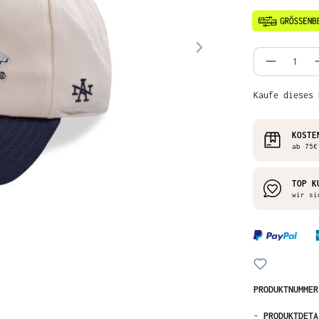
Produkt
Kaufe dieses 
KOSTE
ab 75€
TOP K
wir si
PRODUKTNUMME
-
PRODUKTDETA