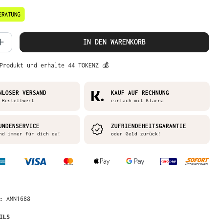
 Anzahl: Gib den gewünschten Wert ein 
IN DEN WARENKORB
Produkt und erhalte 44 TOKENZ 💰
NLOSER VERSAND
KAUF AUF RECHNUNG
 Bestellwert
einfach mit Klarna
UNDENSERVICE
ZUFRIENDEHEITSGARANTIE
nd immer für dich da!
oder Geld zurück!
R:
AMN1688
ILS