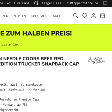
te Exclusive Caps
Fragen? Email hi@topperzstore.de
ÜTZEN
NEW IN
SPECIALS
SALE
TE ZUM HALBEN PREIS!
tigste Cap.
N NEEDLE COORS BEER RED
EDITION TRUCKER SNAPBACK CAP
MwSt. zzgl. Versandkosten
gbar, Lieferzeit: 1-3 Werktage
Auswahl an Premium Caps
r Versand ab 75€
ckgaberecht