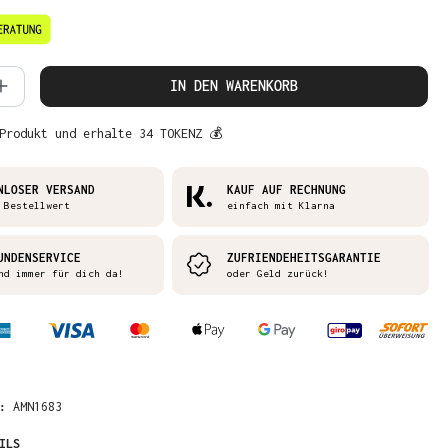
 Anzahl: Gib den gewünschten Wert ein 
IN DEN WARENKORB
Produkt und erhalte 34 TOKENZ 💰
NLOSER VERSAND
KAUF AUF RECHNUNG
 Bestellwert
einfach mit Klarna
UNDENSERVICE
ZUFRIENDEHEITSGARANTIE
nd immer für dich da!
oder Geld zurück!
R:
AMN1683
ILS