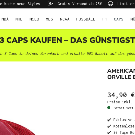
e Woche neue Styles!
Gratis Versand ab 75€
Limitier
NBA
NHL
MiLB
MLS
NCAA
FUSSBALL
F1
CAPS
M
 3 CAPS KAUFEN – DAS GÜNSTIGS
h 3 Caps in deinen Warenkorb und erhalte 50% Rabatt auf das güns
AMERICA
ORVILLE 
34,90 €
Preise inkl. 
Sofort verfü
✔️ Exklusive 
✔️ Kostenlose
✔️ 30 Tage Rü