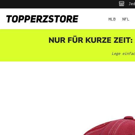
Jed
pringen
Zur Hauptnavigation springen
MLB
NFL
NUR FÜR KURZE ZEIT:
Lege einfac
Bildergalerie überspringen