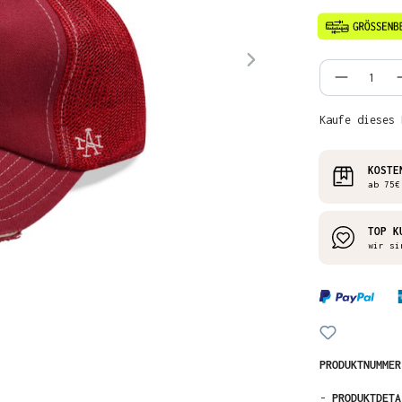
Produkt
Kaufe dieses 
KOSTE
ab 75€
TOP K
wir si
PRODUKTNUMME
-
PRODUKTDETA