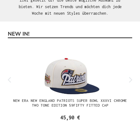
Ziel gesetzt dir die beste mögliche Auswahl zu
bieten. Wir setzen Trends und möchten dich jede
Woche mit neuen Styles überraschen.
NEW IN!
Produktgalerie überspringen
NEW ERA NEW ENGLAND PATRIOTS SUPER BOWL XXXVI CHROME
TWO TONE EDITION 59FIFTY FITTED CAP
45,90 €