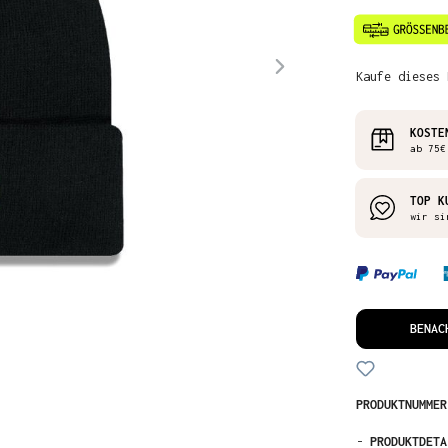
Kaufe dieses 
KOSTE
ab 75€
TOP K
wir si
BENAC
PRODUKTNUMME
-
PRODUKTDETA