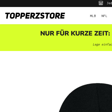
Jed
pringen
Zur Hauptnavigation springen
MLB
NFL
NUR FÜR KURZE ZEIT:
Lege einfac
Bildergalerie überspringen