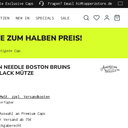
te Exclusive Caps
Fragen? Email hi@topperzstore.de
ÜTZEN
NEW IN
SPECIALS
SALE
TE ZUM HALBEN PREIS!
tigste Cap.
N NEEDLE BOSTON BRUINS
BLACK MÜTZE
MwSt. zzgl. Versandkosten
erfügbar
Auswahl an Premium Caps
r Versand ab 75€
ckgaberecht