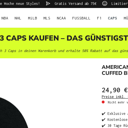
e Woche neue Styles!
Gratis Versand ab 75€
Limitier
NBA
NHL
MiLB
MLS
NCAA
FUSSBALL
F1
CAPS
M
 3 CAPS KAUFEN – DAS GÜNSTIGS
h 3 Caps in deinen Warenkorb und erhalte 50% Rabatt auf das güns
AMERICA
CUFFED 
24,90 €
Preise inkl. 
Nicht mehr v
✔️ Exklusive 
✔️ Kostenlose
✔️ 30 Tage Rü