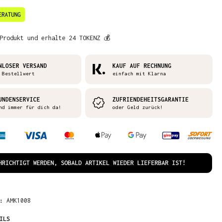
Produkt und erhalte 24 TOKENZ 💰
NLOSER VERSAND
KAUF AUF RECHNUNG
 Bestellwert
einfach mit Klarna
UNDENSERVICE
ZUFRIENDEHEITSGARANTIE
nd immer für dich da!
oder Geld zurück!
HRICHTIGT WERDEN, SOBALD ARTIKEL WIEDER LIEFERBAR IST!
R:
AMK1008
ILS