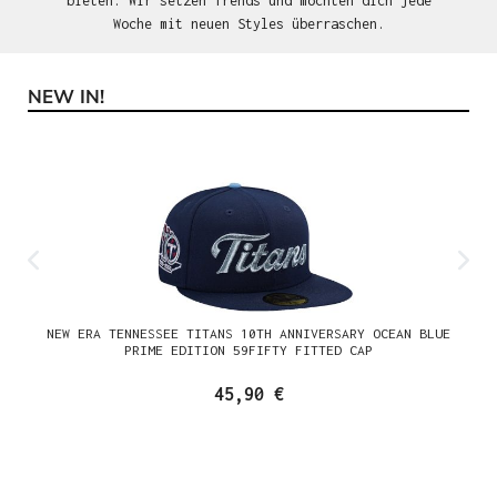
bieten. Wir setzen Trends und möchten dich jede
Woche mit neuen Styles überraschen.
NEW IN!
Produktgalerie überspringen
NEW ERA TENNESSEE TITANS 10TH ANNIVERSARY OCEAN BLUE
PRIME EDITION 59FIFTY FITTED CAP
45,90 €