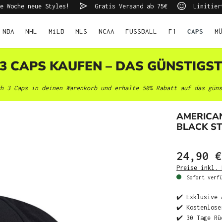
e Woche neue Styles!
Gratis Versand ab 75€
Limitier
NBA
NHL
MiLB
MLS
NCAA
FUSSBALL
F1
CAPS
M
 3 CAPS KAUFEN – DAS GÜNSTIGS
h 3 Caps in deinen Warenkorb und erhalte 50% Rabatt auf das güns
AMERICA
BLACK S
24,90 €
Preise inkl. 
Sofort verfü
✔️ Exklusive 
✔️ Kostenlose
✔️ 30 Tage Rü