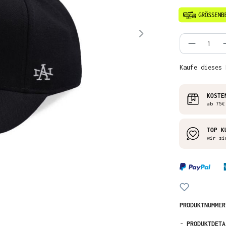
Produkt
Kaufe dieses 
KOSTE
ab 75€
TOP K
wir si
PRODUKTNUMME
-
PRODUKTDETA