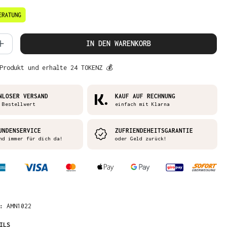
 Anzahl: Gib den gewünschten Wert ein 
IN DEN WARENKORB
Produkt und erhalte 24 TOKENZ 💰
NLOSER VERSAND
KAUF AUF RECHNUNG
 Bestellwert
einfach mit Klarna
UNDENSERVICE
ZUFRIENDEHEITSGARANTIE
nd immer für dich da!
oder Geld zurück!
R:
AMN1022
ILS