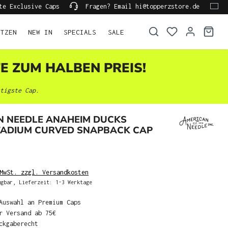
te Exclusive Caps
Fragen? Email hi@topperzstore.de
ÜTZEN
NEW IN
SPECIALS
SALE
TE ZUM HALBEN PREIS!
tigste Cap.
N NEEDLE ANAHEIM DUCKS
TADIUM CURVED SNAPBACK CAP
MwSt. zzgl. Versandkosten
gbar, Lieferzeit: 1-3 Werktage
Auswahl an Premium Caps
r Versand ab 75€
ckgaberecht