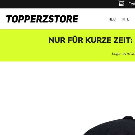
Jed
pringen
Zur Hauptnavigation springen
MLB
NFL
NUR FÜR KURZE ZEIT:
Lege einfac
Bildergalerie überspringen