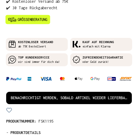
✔️ Kostenloser Versand ab 75€
✔️ 30 Tage Rückgaberecht
KOSTENLOSER VERSAND
KAUF AUF RECHNUNG
ab 75€ Bestellwert
einfach mit Klarna
TOP KUNDENSERVICE
ZUFRIENDEHEITSGARANTIE
wir sind immer für dich da!
oder Geld zurück!
BENACHRICHTIGT WERDEN, SOBALD ARTIKEL WIEDER LIEFERBAR IST!
PRODUKTNUMMER:
FSK1195
-
PRODUKTDETAILS