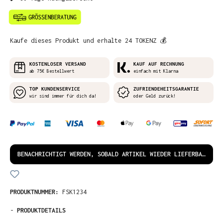
Kaufe dieses Produkt und erhalte 24 TOKENZ 💰
KOSTENLOSER VERSAND
KAUF AUF RECHNUNG
ab 75€ Bestellwert
einfach mit Klarna
TOP KUNDENSERVICE
ZUFRIENDEHEITSGARANTIE
wir sind immer für dich da!
oder Geld zurück!
BENACHRICHTIGT WERDEN, SOBALD ARTIKEL WIEDER LIEFERBAR IST!
PRODUKTNUMMER:
FSK1234
-
PRODUKTDETAILS