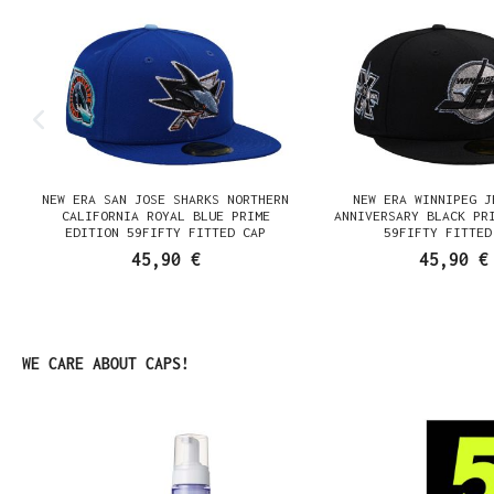
NEW ERA SAN JOSE SHARKS NORTHERN
NEW ERA WINNIPEG J
N
CALIFORNIA ROYAL BLUE PRIME
ANNIVERSARY BLACK PR
EDITION 59FIFTY FITTED CAP
59FIFTY FITTED
45,90 €
45,90 €
Produktgalerie überspringen
WE CARE ABOUT CAPS!