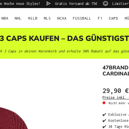
e Woche neue Styles!
Gratis Versand ab 75€
Limitier
NBA
NHL
MiLB
MLS
NCAA
FUSSBALL
F1
CAPS
M
 3 CAPS KAUFEN – DAS GÜNSTIGS
h 3 Caps in deinen Warenkorb und erhalte 50% Rabatt auf das güns
47BRAND
CARDINAL
29,90 €
Preise inkl. 
Nicht mehr v
✔️ Exklusive 
✔️ Kostenlose
✔️ 30 Tage Rü