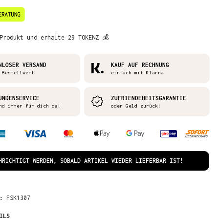
Produkt und erhalte 29 TOKENZ 💰
NLOSER VERSAND
KAUF AUF RECHNUNG
 Bestellwert
einfach mit Klarna
UNDENSERVICE
ZUFRIENDEHEITSGARANTIE
nd immer für dich da!
oder Geld zurück!
HRICHTIGT WERDEN, SOBALD ARTIKEL WIEDER LIEFERBAR IST!
R:
FSK1307
ILS