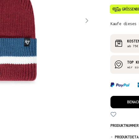
Kaufe dieses 
KOSTE
ab 75€
TOP K
wir si
BENAC
PRODUKTNUMME
-
PRODUKTDETA