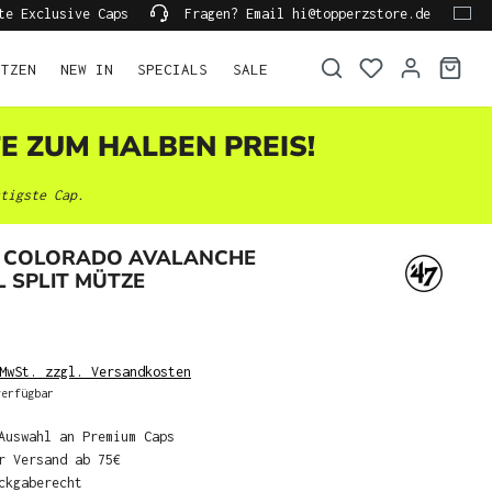
te Exclusive Caps
Fragen? Email hi@topperzstore.de
ÜTZEN
NEW IN
SPECIALS
SALE
TE ZUM HALBEN PREIS!
tigste Cap.
 COLORADO AVALANCHE
 SPLIT MÜTZE
MwSt. zzgl. Versandkosten
erfügbar
Auswahl an Premium Caps
r Versand ab 75€
ckgaberecht