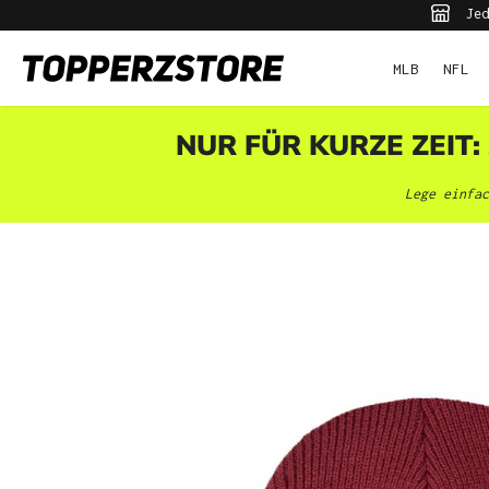
Jed
pringen
Zur Hauptnavigation springen
MLB
NFL
NUR FÜR KURZE ZEIT:
Lege einfac
Bildergalerie überspringen