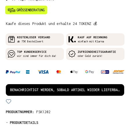
Kaufe dieses Produkt und erhalte 24 TOKENZ 💰
KOSTENLOSER VERSAND
KAUF AUF RECHNUNG
ab 75€ Bestellwert
einfach mit Klarna
TOP KUNDENSERVICE
ZUFRIENDEHEITSGARANTIE
wir sind immer für dich da!
oder Geld zurück!
BENACHRICHTIGT WERDEN, SOBALD ARTIKEL WIEDER LIEFERBAR IST!
PRODUKTNUMMER:
FSK1202
-
PRODUKTDETAILS