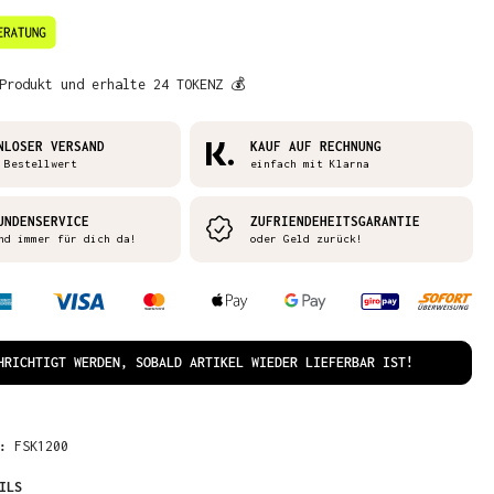
Produkt und erhalte 24 TOKENZ 💰
NLOSER VERSAND
KAUF AUF RECHNUNG
 Bestellwert
einfach mit Klarna
UNDENSERVICE
ZUFRIENDEHEITSGARANTIE
nd immer für dich da!
oder Geld zurück!
HRICHTIGT WERDEN, SOBALD ARTIKEL WIEDER LIEFERBAR IST!
R:
FSK1200
ILS