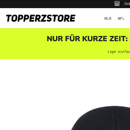
Jed
pringen
Zur Hauptnavigation springen
MLB
NFL
NUR FÜR KURZE ZEIT:
Lege einfac
Bildergalerie überspringen