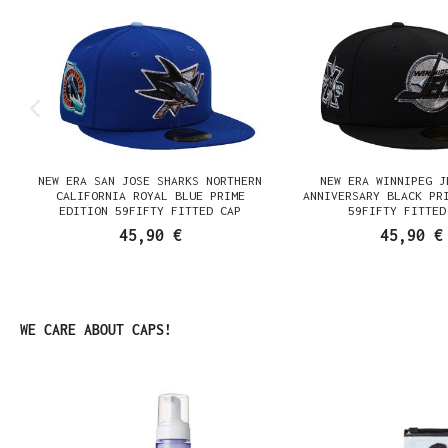
NEW ERA SAN JOSE SHARKS NORTHERN
NEW ERA WINNIPEG J
N
CALIFORNIA ROYAL BLUE PRIME
ANNIVERSARY BLACK PR
EDITION 59FIFTY FITTED CAP
59FIFTY FITTED
45,90 €
45,90 €
Produktgalerie überspringen
WE CARE ABOUT CAPS!