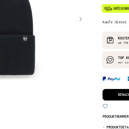
Kaufe dieses 
KOSTE
ab 75€
TOP K
wir si
BENAC
PRODUKTNUMME
-
PRODUKTDETA