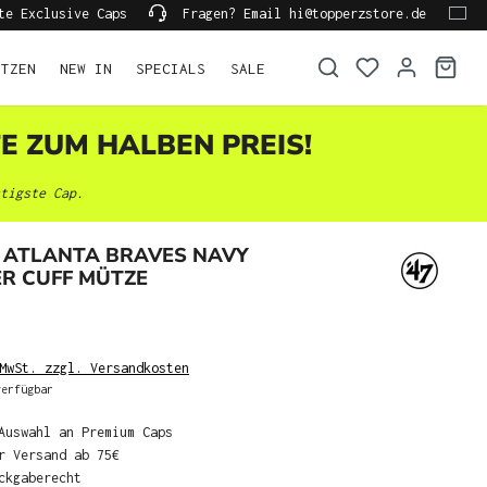
te Exclusive Caps
Fragen? Email hi@topperzstore.de
ÜTZEN
NEW IN
SPECIALS
SALE
TE ZUM HALBEN PREIS!
tigste Cap.
 ATLANTA BRAVES NAVY
R CUFF MÜTZE
MwSt. zzgl. Versandkosten
erfügbar
Auswahl an Premium Caps
r Versand ab 75€
ckgaberecht