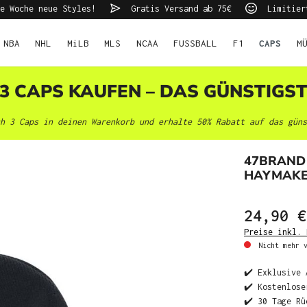
e Woche neue Styles!
Gratis Versand ab 75€
Limitier
NBA
NHL
MiLB
MLS
NCAA
FUSSBALL
F1
CAPS
M
 3 CAPS KAUFEN – DAS GÜNSTIGS
h 3 Caps in deinen Warenkorb und erhalte 50% Rabatt auf das güns
47BRAND
HAYMAKE
24,90 €
Preise inkl. 
Nicht mehr v
✔️ Exklusive 
✔️ Kostenlose
✔️ 30 Tage Rü