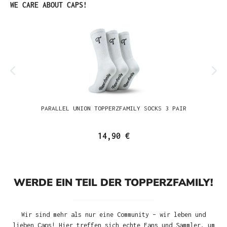
Produktgalerie überspringen
WE CARE ABOUT CAPS!
PARALLEL UNION TOPPERZFAMILY SOCKS 3 PAIR
14,90 €
WERDE EIN TEIL DER TOPPERZFAMILY!
Wir sind mehr als nur eine Community – wir leben und
lieben Caps! Hier treffen sich echte Fans und Sammler, um