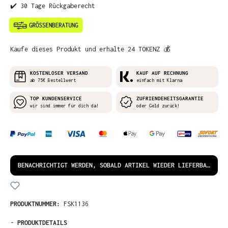
✔️ 30 Tage Rückgaberecht
Kaufe dieses Produkt und erhalte 24 TOKENZ 💰
KOSTENLOSER VERSAND
KAUF AUF RECHNUNG
ab 75€ Bestellwert
einfach mit Klarna
TOP KUNDENSERVICE
ZUFRIENDEHEITSGARANTIE
wir sind immer für dich da!
oder Geld zurück!
BENACHRICHTIGT WERDEN, SOBALD ARTIKEL WIEDER LIEFERBAR IST!
PRODUKTNUMMER:
FSK1136
-
PRODUKTDETAILS