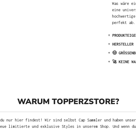
Was wäre ei
eine univer
hochwertige
perfekt ab.
+
PRODUKTEIGE
+
HERSTELLER
+
🤠 GRÖSSENB
+
🚀 KEINE WA
WARUM TOPPERZSTORE?
du nur hier findest! Wir sind selbst Cap Sammler und haben unser
neue limitierte und exklusive Styles in unserem Shop. Und wenn d