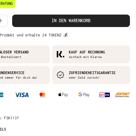
 Anzahl: Gib den gewünschten Wert ein 
IN DEN WARENKORB
Produkt und erhalte 24 TOKENZ 💰
NLOSER VERSAND
KAUF AUF RECHNUNG
 Bestellwert
einfach mit Klarna
UNDENSERVICE
ZUFRIENDEHEITSGARANTIE
nd immer für dich da!
oder Geld zurück!
R:
FSK1137
ILS