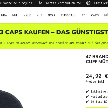
e Woche neue Styles!
Gratis Versand ab 75€
Limitier
NBA
NHL
MiLB
MLS
NCAA
FUSSBALL
F1
CAPS
M
 3 CAPS KAUFEN – DAS GÜNSTIGS
h 3 Caps in deinen Warenkorb und erhalte 50% Rabatt auf das güns
47 BRAND
CUFF MÜ
24,90 €
Preise inkl. 
✔️ Exklusive 
✔️ Kostenlose
✔️ 30 Tage Rü