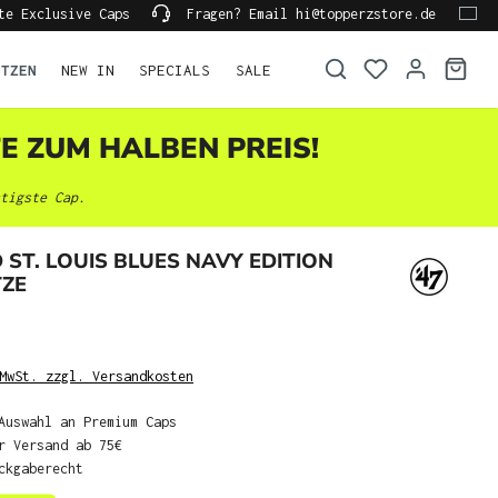
te Exclusive Caps
Fragen? Email hi@topperzstore.de
ÜTZEN
NEW IN
SPECIALS
SALE
TE ZUM HALBEN PREIS!
tigste Cap.
 ST. LOUIS BLUES NAVY EDITION
TZE
MwSt. zzgl. Versandkosten
Auswahl an Premium Caps
r Versand ab 75€
ckgaberecht