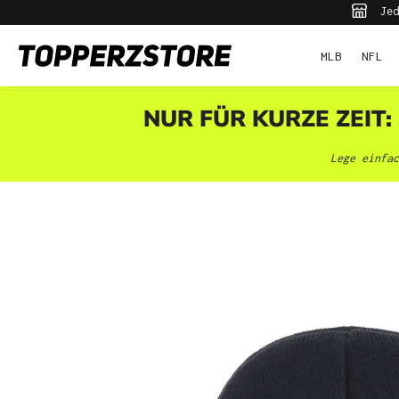
Jed
pringen
Zur Hauptnavigation springen
MLB
NFL
NUR FÜR KURZE ZEIT:
Lege einfac
Bildergalerie überspringen