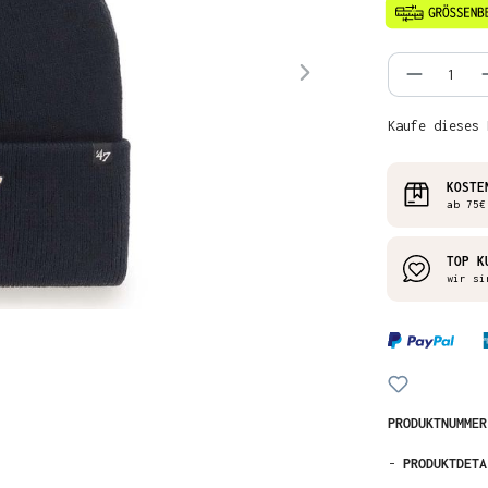
Produkt
Kaufe dieses 
KOSTE
ab 75€
TOP K
wir si
PRODUKTNUMME
-
PRODUKTDETA