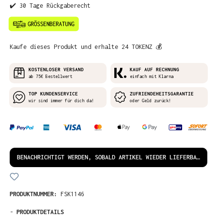
✔️ 30 Tage Rückgaberecht
Kaufe dieses Produkt und erhalte 24 TOKENZ 💰
KOSTENLOSER VERSAND
KAUF AUF RECHNUNG
ab 75€ Bestellwert
einfach mit Klarna
TOP KUNDENSERVICE
ZUFRIENDEHEITSGARANTIE
wir sind immer für dich da!
oder Geld zurück!
BENACHRICHTIGT WERDEN, SOBALD ARTIKEL WIEDER LIEFERBAR IST!
PRODUKTNUMMER:
FSK1146
-
PRODUKTDETAILS