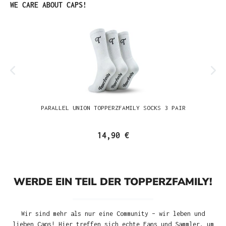
Produktgalerie überspringen
WE CARE ABOUT CAPS!
PARALLEL UNION TOPPERZFAMILY SOCKS 3 PAIR
14,90 €
WERDE EIN TEIL DER TOPPERZFAMILY!
Wir sind mehr als nur eine Community – wir leben und
lieben Caps! Hier treffen sich echte Fans und Sammler, um