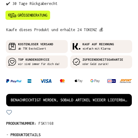
✔️ 30 Tage Rückgaberecht
Kaufe dieses Produkt und erhalte 24 TOKENZ 💰
KOSTENLOSER VERSAND
KAUF AUF RECHNUNG
ab 75€ Bestellwert
einfach mit Klarna
TOP KUNDENSERVICE
ZUFRIENDEHEITSGARANTIE
wir sind immer für dich da!
oder Geld zurück!
BENACHRICHTIGT WERDEN, SOBALD ARTIKEL WIEDER LIEFERBAR IST!
PRODUKTNUMMER:
FSK1168
-
PRODUKTDETAILS