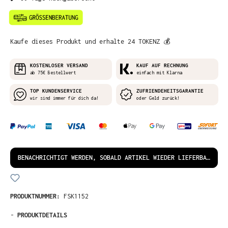
Kaufe dieses Produkt und erhalte 24 TOKENZ 💰
KOSTENLOSER VERSAND
KAUF AUF RECHNUNG
ab 75€ Bestellwert
einfach mit Klarna
TOP KUNDENSERVICE
ZUFRIENDEHEITSGARANTIE
wir sind immer für dich da!
oder Geld zurück!
BENACHRICHTIGT WERDEN, SOBALD ARTIKEL WIEDER LIEFERBAR IST!
PRODUKTNUMMER:
FSK1152
-
PRODUKTDETAILS