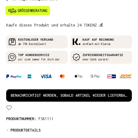
Kaufe dieses Produkt und erhalte 24 TOKENZ 💰
KOSTENLOSER VERSAND
KAUF AUF RECHNUNG
ab 75€ Bestellwert
einfach mit Klarna
TOP KUNDENSERVICE
ZUFRIENDEHEITSGARANTIE
wir sind immer für dich da!
oder Geld zurück!
BENACHRICHTIGT WERDEN, SOBALD ARTIKEL WIEDER LIEFERBAR IST!
PRODUKTNUMMER:
FSK1111
-
PRODUKTDETAILS