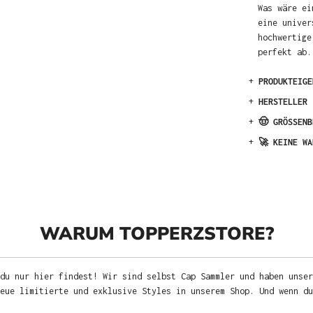
Was wäre ei
eine univer
hochwertige
perfekt ab.
+
PRODUKTEIGE
+
HERSTELLER
+
🤠 GRÖSSENB
+
🚀 KEINE WA
WARUM TOPPERZSTORE?
du nur hier findest! Wir sind selbst Cap Sammler und haben unser
neue limitierte und exklusive Styles in unserem Shop. Und wenn d