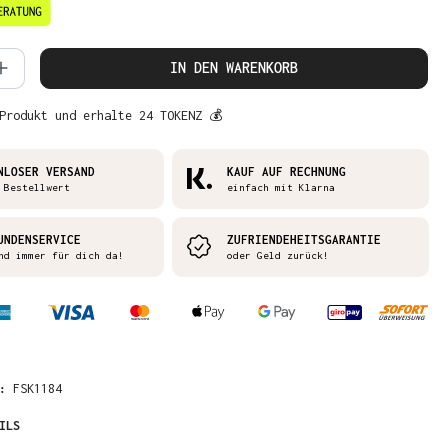
 Anzahl: Gib den gewünschten Wert ein 
IN DEN WARENKORB
Produkt und erhalte 24 TOKENZ 💰
NLOSER VERSAND
KAUF AUF RECHNUNG
 Bestellwert
einfach mit Klarna
UNDENSERVICE
ZUFRIENDEHEITSGARANTIE
nd immer für dich da!
oder Geld zurück!
R:
FSK1184
ILS