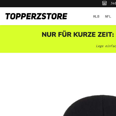
Jed
pringen
Zur Hauptnavigation springen
MLB
NFL
NUR FÜR KURZE ZEIT:
Lege einfac
Bildergalerie überspringen