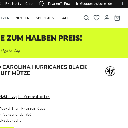
te Exclusive Caps
Fragen? Email hi@topperzstore.de
ÜTZEN
NEW IN
SPECIALS
SALE
TE ZUM HALBEN PREIS!
tigste Cap.
D CAROLINA HURRICANES BLACK
CUFF MÜTZE
MwSt. zzgl. Versandkosten
Auswahl an Premium Caps
r Versand ab 75€
ckgaberecht