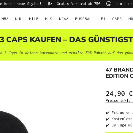
e Woche neue Styles!
Gratis Versand ab 75€
Limitier
NBA
NHL
MiLB
MLS
NCAA
FUSSBALL
F1
CAPS
M
 3 CAPS KAUFEN – DAS GÜNSTIGS
h 3 Caps in deinen Warenkorb und erhalte 50% Rabatt auf das güns
47 BRAN
EDITION 
24,90 €
Preise inkl. 
✔️ Exklusive 
✔️ Kostenlose
✔️ 30 Tage Rü