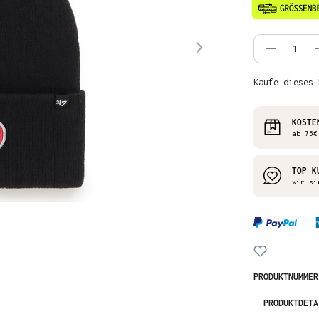
Produkt
Kaufe dieses 
KOSTE
ab 75€
TOP K
wir si
PRODUKTNUMME
-
PRODUKTDETA