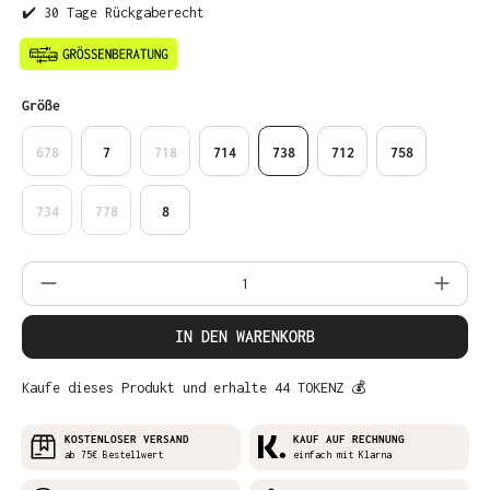
✔️ 30 Tage Rückgaberecht
auswählen
Größe
678
7
718
714
738
712
758
734
778
8
Produkt Anzahl: Gib den gewünschten Wer
IN DEN WARENKORB
Kaufe dieses Produkt und erhalte 44 TOKENZ 💰
KOSTENLOSER VERSAND
KAUF AUF RECHNUNG
ab 75€ Bestellwert
einfach mit Klarna