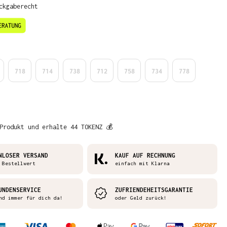
ckgaberecht
en
718
714
738
712
758
734
778
Produkt und erhalte 44 TOKENZ 💰
NLOSER VERSAND
KAUF AUF RECHNUNG
 Bestellwert
einfach mit Klarna
UNDENSERVICE
ZUFRIENDEHEITSGARANTIE
nd immer für dich da!
oder Geld zurück!