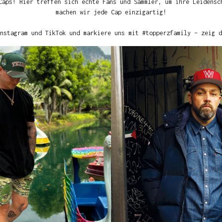
Caps! Hier treffen sich echte Fans und Sammler, um ihre Leidensc
machen wir jede Cap einzigartig!
nstagram und TikTok und markiere uns mit #topperzfamily – zeig d