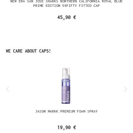
NEW ERA SAN JOSE SHARKS NORTHERN CALIFORNIA ROYAL BLUE
PRIME EDITION 59FIFTY FITTED CAP
45,90 €
Produktgalerie überspringen
WE CARE ABOUT CAPS!
JASON MARKK PREMIUM FOAM SPRAY
19,90 €