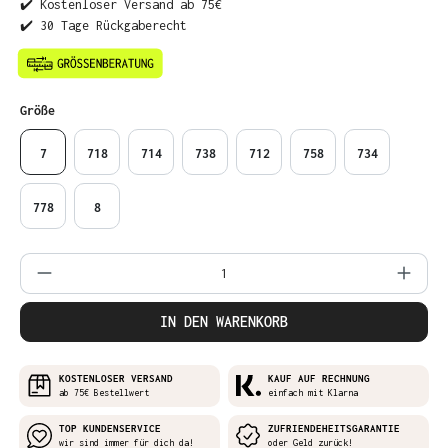
✔️ Kostenloser Versand ab 75€
✔️ 30 Tage Rückgaberecht
auswählen
Größe
7
718
714
738
712
758
734
778
8
Produkt Anzahl: Gib den gewünschten Wer
IN DEN WARENKORB
KOSTENLOSER VERSAND
KAUF AUF RECHNUNG
ab 75€ Bestellwert
einfach mit Klarna
TOP KUNDENSERVICE
ZUFRIENDEHEITSGARANTIE
wir sind immer für dich da!
oder Geld zurück!