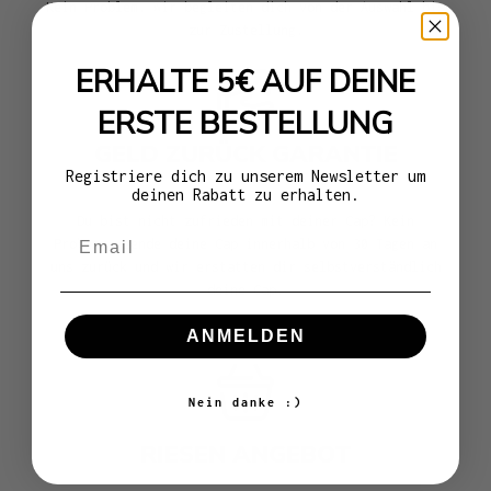
Kein Problem. Wir begleiten dich von der Auswahl bis
zur Zustellung.
ERHALTE 5€ AUF DEINE
ERSTE BESTELLUNG
GELD ZURÜCK GARANTIE
Registriere dich zu unserem Newsletter um
deinen Rabatt zu erhalten.
Du bist nicht zufrieden mit deiner Cap? Kein
Email
Problem, sende deine Cap innerhalb von 30 Tagen an
uns zurück und wir erstatten dir selbstverständlich
deine Cap.
ANMELDEN
Nein danke :)
RIESEN ANGEBOT