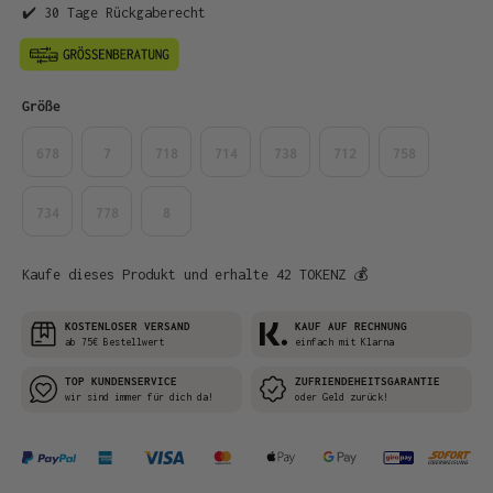
✔️ 30 Tage Rückgaberecht
auswählen
Größe
678
7
718
714
738
712
758
734
778
8
Kaufe dieses Produkt und erhalte 42 TOKENZ 💰
KOSTENLOSER VERSAND
KAUF AUF RECHNUNG
ab 75€ Bestellwert
einfach mit Klarna
TOP KUNDENSERVICE
ZUFRIENDEHEITSGARANTIE
wir sind immer für dich da!
oder Geld zurück!