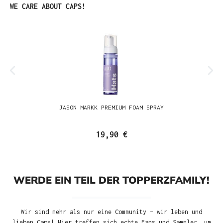
Produktgalerie überspringen
WE CARE ABOUT CAPS!
JASON MARKK PREMIUM FOAM SPRAY
19,90 €
WERDE EIN TEIL DER TOPPERZFAMILY!
Wir sind mehr als nur eine Community – wir leben und
lieben Caps! Hier treffen sich echte Fans und Sammler, um