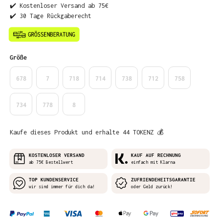
✔️ Kostenloser Versand ab 75€
✔️ 30 Tage Rückgaberecht
auswählen
Größe
678
7
718
714
738
712
758
734
778
8
Kaufe dieses Produkt und erhalte 44 TOKENZ 💰
KOSTENLOSER VERSAND
KAUF AUF RECHNUNG
ab 75€ Bestellwert
einfach mit Klarna
TOP KUNDENSERVICE
ZUFRIENDEHEITSGARANTIE
wir sind immer für dich da!
oder Geld zurück!