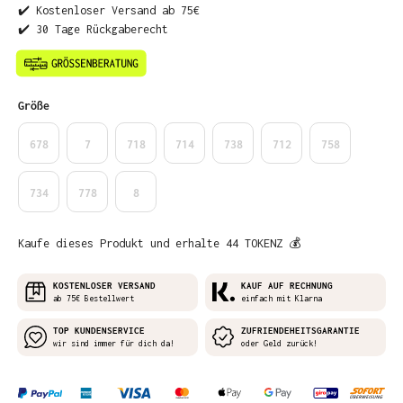
✔️ Kostenloser Versand ab 75€
✔️ 30 Tage Rückgaberecht
auswählen
Größe
678
7
718
714
738
712
758
734
778
8
Kaufe dieses Produkt und erhalte 44 TOKENZ 💰
KOSTENLOSER VERSAND
KAUF AUF RECHNUNG
ab 75€ Bestellwert
einfach mit Klarna
TOP KUNDENSERVICE
ZUFRIENDEHEITSGARANTIE
wir sind immer für dich da!
oder Geld zurück!