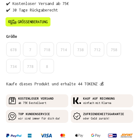
✔️ Kostenloser Versand ab 75€
✔️ 30 Tage Rückgaberecht
auswählen
Größe
678
7
718
714
738
712
758
734
778
8
Kaufe dieses Produkt und erhalte 44 TOKENZ 💰
KOSTENLOSER VERSAND
KAUF AUF RECHNUNG
ab 75€ Bestellwert
einfach mit Klarna
TOP KUNDENSERVICE
ZUFRIENDEHEITSGARANTIE
wir sind immer für dich da!
oder Geld zurück!