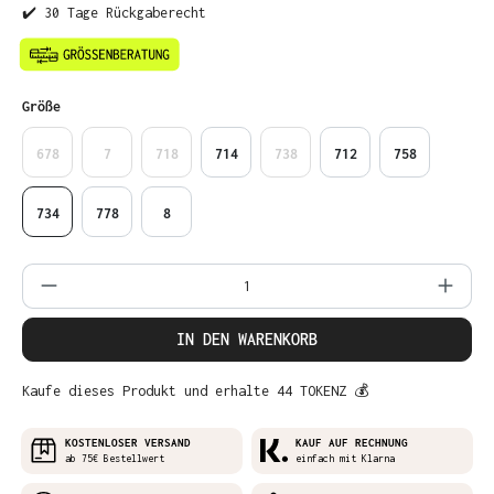
✔️ 30 Tage Rückgaberecht
auswählen
Größe
678
7
718
714
738
712
758
734
778
8
Produkt Anzahl: Gib den gewünschten Wer
IN DEN WARENKORB
Kaufe dieses Produkt und erhalte 44 TOKENZ 💰
KOSTENLOSER VERSAND
KAUF AUF RECHNUNG
ab 75€ Bestellwert
einfach mit Klarna