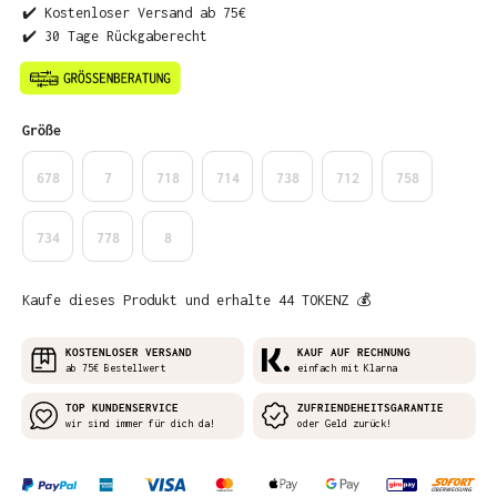
✔️ Kostenloser Versand ab 75€
✔️ 30 Tage Rückgaberecht
auswählen
Größe
678
7
718
714
738
712
758
734
778
8
Kaufe dieses Produkt und erhalte 44 TOKENZ 💰
KOSTENLOSER VERSAND
KAUF AUF RECHNUNG
ab 75€ Bestellwert
einfach mit Klarna
TOP KUNDENSERVICE
ZUFRIENDEHEITSGARANTIE
wir sind immer für dich da!
oder Geld zurück!