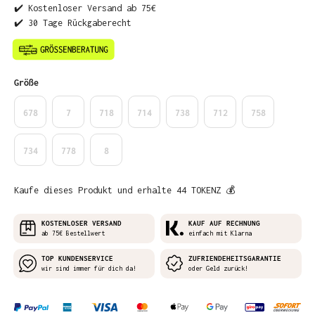
✔️ Kostenloser Versand ab 75€
✔️ 30 Tage Rückgaberecht
auswählen
Größe
678
7
718
714
738
712
758
734
778
8
Kaufe dieses Produkt und erhalte 44 TOKENZ 💰
KOSTENLOSER VERSAND
KAUF AUF RECHNUNG
ab 75€ Bestellwert
einfach mit Klarna
TOP KUNDENSERVICE
ZUFRIENDEHEITSGARANTIE
wir sind immer für dich da!
oder Geld zurück!