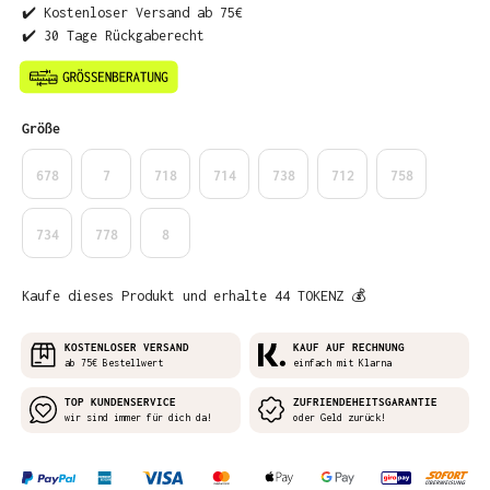
✔️ Kostenloser Versand ab 75€
✔️ 30 Tage Rückgaberecht
auswählen
Größe
678
7
718
714
738
712
758
734
778
8
Kaufe dieses Produkt und erhalte 44 TOKENZ 💰
KOSTENLOSER VERSAND
KAUF AUF RECHNUNG
ab 75€ Bestellwert
einfach mit Klarna
TOP KUNDENSERVICE
ZUFRIENDEHEITSGARANTIE
wir sind immer für dich da!
oder Geld zurück!