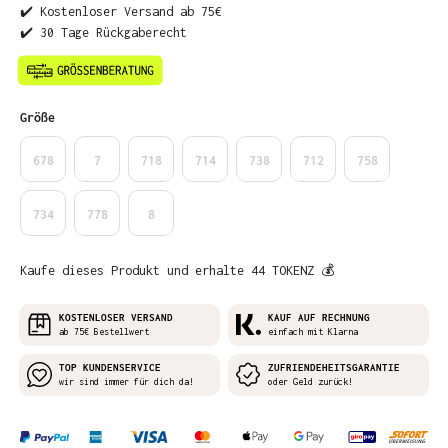
✔️ Kostenloser Versand ab 75€
✔️ 30 Tage Rückgaberecht
auswählen
Größe
678
7
718
714
738
712
758
734
778
8
Kaufe dieses Produkt und erhalte 44 TOKENZ 💰
KOSTENLOSER VERSAND
KAUF AUF RECHNUNG
ab 75€ Bestellwert
einfach mit Klarna
TOP KUNDENSERVICE
ZUFRIENDEHEITSGARANTIE
wir sind immer für dich da!
oder Geld zurück!