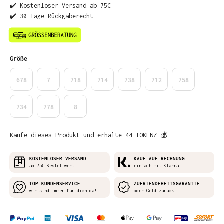
✔️ Kostenloser Versand ab 75€
✔️ 30 Tage Rückgaberecht
auswählen
Größe
678
7
718
714
738
712
758
734
778
8
Kaufe dieses Produkt und erhalte 44 TOKENZ 💰
KOSTENLOSER VERSAND
KAUF AUF RECHNUNG
ab 75€ Bestellwert
einfach mit Klarna
TOP KUNDENSERVICE
ZUFRIENDEHEITSGARANTIE
wir sind immer für dich da!
oder Geld zurück!