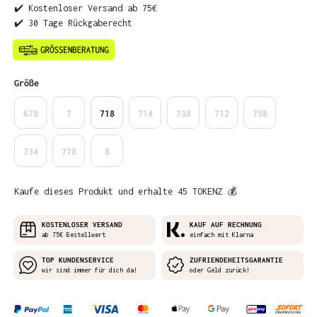
✔️ Kostenloser Versand ab 75€
✔️ 30 Tage Rückgaberecht
auswählen
Größe
678
7
718
714
738
712
758
734
778
8
Kaufe dieses Produkt und erhalte 45 TOKENZ 💰
KOSTENLOSER VERSAND
KAUF AUF RECHNUNG
ab 75€ Bestellwert
einfach mit Klarna
TOP KUNDENSERVICE
ZUFRIENDEHEITSGARANTIE
wir sind immer für dich da!
oder Geld zurück!