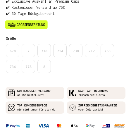
✔️ Exklusive Auswahl an Premium Caps
✔️ Kostenloser Versand ab 75€
✔️ 30 Tage Rückgaberecht
auswählen
Größe
678
7
718
714
738
712
758
734
778
8
KOSTENLOSER VERSAND
KAUF AUF RECHNUNG
ab 75€ Bestellwert
einfach mit Klarna
TOP KUNDENSERVICE
ZUFRIENDEHEITSGARANTIE
wir sind immer für dich da!
oder Geld zurück!