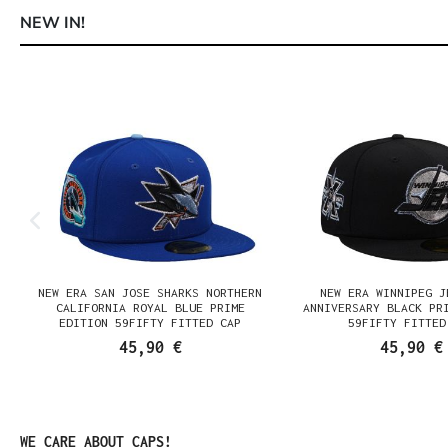
NEW IN!
Produktgalerie überspringen
NEW ERA SAN JOSE SHARKS NORTHERN
NEW ERA WINNIPEG J
N
CALIFORNIA ROYAL BLUE PRIME
ANNIVERSARY BLACK PR
EDITION 59FIFTY FITTED CAP
59FIFTY FITTED
45,90 €
45,90 €
Produktgalerie überspringen
WE CARE ABOUT CAPS!