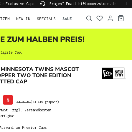
te Exclusive Caps
Fragen? Email hi@topperzstore.de
ÜTZEN
NEW IN
SPECIALS
SALE
TE ZUM HALBEN PREIS!
tigste Cap.
 MINNESOTA TWINS MASCOT
OPPER TWO TONE EDITION
ITTED CAP
%
44,90 €
(33.41% gespart)
MwSt. zzgl. Versandkosten
erfügbar
Auswahl an Premium Caps