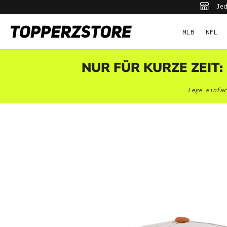
Jed
pringen
Zur Hauptnavigation springen
MLB
NFL
NUR FÜR KURZE ZEIT:
Lege einfac
Bildergalerie überspringen