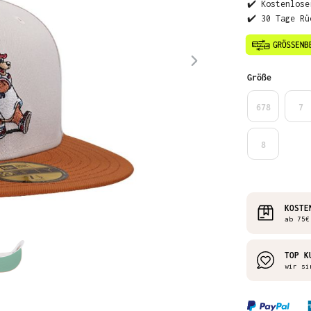
✔️ Kostenlose
✔️ 30 Tage Rü
auswähl
Größe
678
7
8
KOSTE
ab 75€
TOP K
wir si