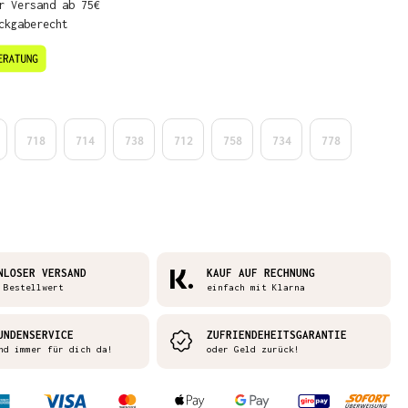
r Versand ab 75€
ckgaberecht
en
718
714
738
712
758
734
778
NLOSER VERSAND
KAUF AUF RECHNUNG
 Bestellwert
einfach mit Klarna
UNDENSERVICE
ZUFRIENDEHEITSGARANTIE
nd immer für dich da!
oder Geld zurück!