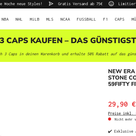
e Woche neue Styles!
Gratis Versand ab 75€
Limitier
NBA
NHL
MiLB
MLS
NCAA
FUSSBALL
F1
CAPS
M
 3 CAPS KAUFEN – DAS GÜNSTIGS
h 3 Caps in deinen Warenkorb und erhalte 50% Rabatt auf das güns
NEW ERA
STONE C
59FIFTY F
29,90 €
Preise inkl. 
Nicht mehr v
✔️ Exklusive 