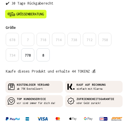
✔️ 30 Tage Rückgaberecht
auswählen
Größe
678
7
718
714
738
712
758
734
778
8
Kaufe dieses Produkt und erhalte 44 TOKENZ 💰
KOSTENLOSER VERSAND
KAUF AUF RECHNUNG
ab 75€ Bestellwert
einfach mit Klarna
TOP KUNDENSERVICE
ZUFRIENDEHEITSGARANTIE
wir sind immer für dich da!
oder Geld zurück!