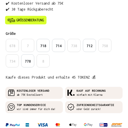
✔️ Kostenloser Versand ab 75€
✔️ 30 Tage Rückgaberecht
auswählen
Größe
678
7
718
714
738
712
758
734
778
8
Kaufe dieses Produkt und erhalte 45 TOKENZ 💰
KOSTENLOSER VERSAND
KAUF AUF RECHNUNG
ab 75€ Bestellwert
einfach mit Klarna
TOP KUNDENSERVICE
ZUFRIENDEHEITSGARANTIE
wir sind immer für dich da!
oder Geld zurück!